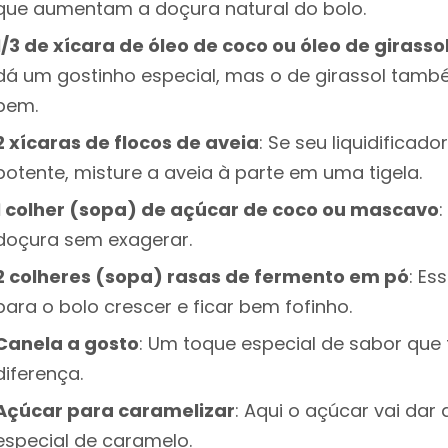
que aumentam a doçura natural do bolo.
1/3 de xícara de óleo de coco ou óleo de girasso
dá um gostinho especial, mas o de girassol tamb
bem.
2 xícaras de flocos de aveia
: Se seu liquidificado
potente, misture a aveia à parte em uma tigela.
1 colher (sopa) de açúcar de coco ou mascavo
doçura sem exagerar.
2 colheres (sopa) rasas de fermento em pó
: Es
para o bolo crescer e ficar bem fofinho.
Canela a gosto
: Um toque especial de sabor que 
diferença.
Açúcar para caramelizar
: Aqui o açúcar vai dar
especial de caramelo.