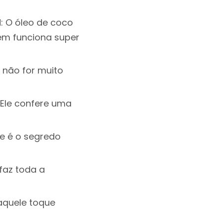
l
: O óleo de coco
ém funciona super
r não for muito
: Ele confere uma
se é o segredo
faz toda a
 aquele toque