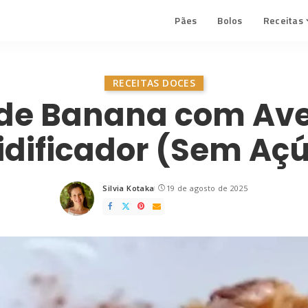
Pães
Bolos
Receitas
RECEITAS DOCES
 de Banana com Ave
idificador (Sem Aç
Silvia Kotaka
19 de agosto de 2025
Posted
by