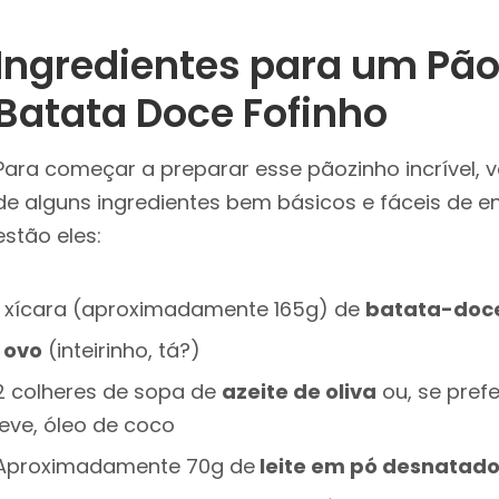
Ingredientes para um Pão
Batata Doce Fofinho
Para começar a preparar esse pãozinho incrível, v
de alguns ingredientes bem básicos e fáceis de en
estão eles:
1 xícara (aproximadamente 165g) de
batata-doce
ovo
(inteirinho, tá?)
2 colheres de sopa de
azeite de oliva
ou, se pref
leve, óleo de coco
Aproximadamente 70g de
leite em pó desnatad