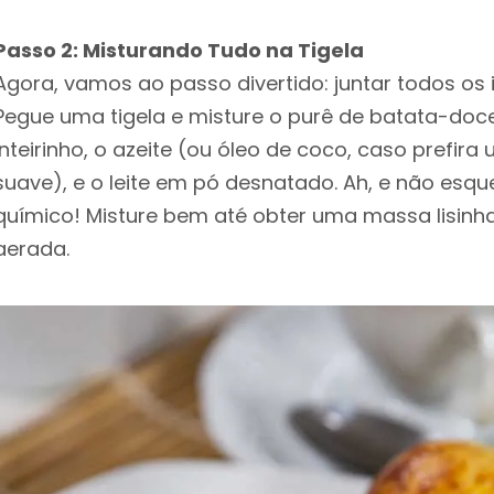
Passo 2: Misturando Tudo na Tigela
Agora, vamos ao passo divertido: juntar todos os 
Pegue uma tigela e misture o purê de batata-do
inteirinho, o azeite (ou óleo de coco, caso prefir
suave), e o leite em pó desnatado. Ah, e não esq
químico! Misture bem até obter uma massa lisinh
aerada.