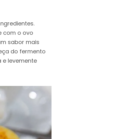
ingredientes.
ce com o ovo
a um sabor mais
ueça do fermento
a e levemente