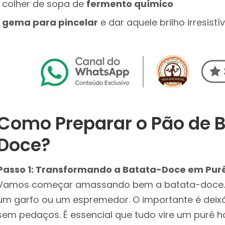
1 colher de sopa de
fermento químico
1
gema para pincelar
e dar aquele brilho irresistív
Como Preparar o Pão de 
Doce?
Passo 1: Transformando a Batata-Doce em Pur
Vamos começar amassando bem a batata-doce.
um garfo ou um espremedor. O importante é deixá
sem pedaços. É essencial que tudo vire um purê