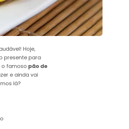
audável! Hoje,
o presente para
: o famoso
pão de
azer e ainda vai
amos lá?
ho