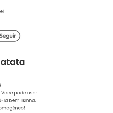
el
Batata
ê
 Você pode usar
-la bem lisinha,
 homogêneo!