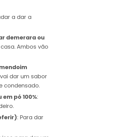
judar a dar a
ar demerara ou
m casa. Ambos vão
 amendoim
o vai dar um sabor
ite condensado.
u em pó 100%
:
eiro.
ferir)
: Para dar