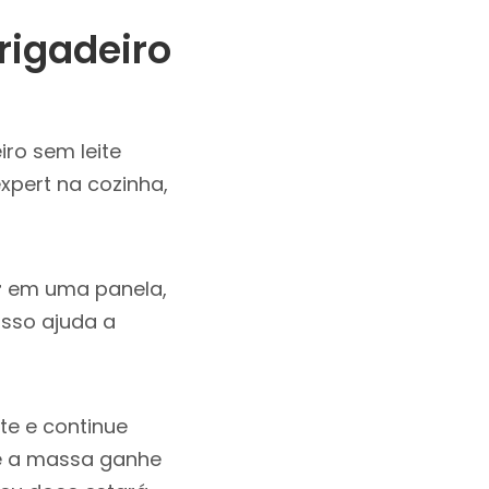
rigadeiro
ro sem leite
xpert na cozinha,
!
r
em uma panela,
Isso ajuda a
e e continue
e a massa ganhe