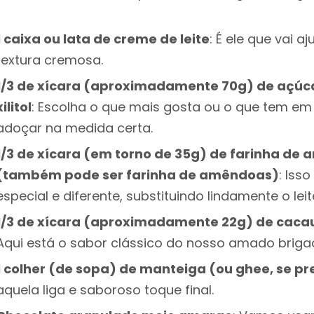
1 caixa ou lata de creme de leite
: É ele que vai a
textura cremosa.
1/3 de xícara (aproximadamente 70g) de açúc
xilitol
: Escolha o que mais gosta ou o que tem e
adoçar na medida certa.
1/3 de xícara (em torno de 35g) de farinha de
(também pode ser farinha de amêndoas)
: Iss
especial e diferente, substituindo lindamente o le
1/3 de xícara (aproximadamente 22g) de caca
Aqui está o sabor clássico do nosso amado brigad
1 colher (de sopa) de manteiga (ou ghee, se pre
aquela liga e saboroso toque final.