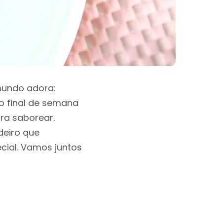
 mundo adora:
o final de semana
ara saborear.
deiro que
ial. Vamos juntos