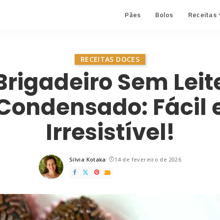
Pães
Bolos
Receitas
RECEITAS DOCES
Brigadeiro Sem Leit
Condensado: Fácil 
Irresistível!
Silvia Kotaka
14 de fevereiro de 2026
Posted
by