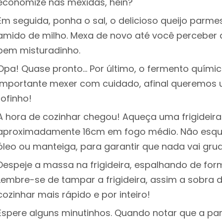
economize nas mexidas, hein?
Em seguida, ponha o sal, o delicioso queijo parme
amido de milho. Mexa de novo até você perceber 
bem misturadinho.
Opa! Quase pronto… Por último, o fermento químic
importante mexer com cuidado, afinal queremos
fofinho!
A hora de cozinhar chegou! Aqueça uma frigideira
aproximadamente 16cm em fogo médio. Não esqu
óleo ou manteiga, para garantir que nada vai grud
Despeje a massa na frigideira, espalhando de fo
Lembre-se de tampar a frigideira, assim a sobra d
cozinhar mais rápido e por inteiro!
Espere alguns minutinhos. Quando notar que a par