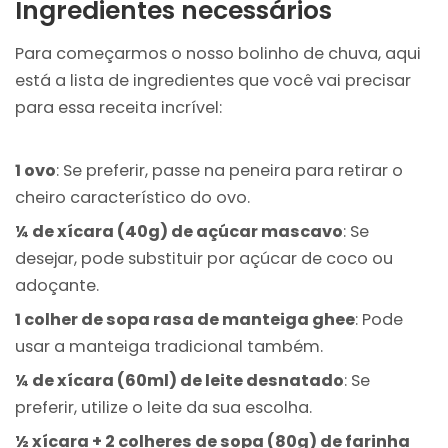
Ingredientes necessários
Para começarmos o nosso bolinho de chuva, aqui
está a lista de ingredientes que você vai precisar
para essa receita incrível:
1 ovo
: Se preferir, passe na peneira para retirar o
cheiro característico do ovo.
¼ de xícara (40g) de açúcar mascavo
: Se
desejar, pode substituir por açúcar de coco ou
adoçante.
1 colher de sopa rasa de manteiga ghee
: Pode
usar a manteiga tradicional também.
¼ de xícara (60ml) de leite desnatado
: Se
preferir, utilize o leite da sua escolha.
½ xícara + 2 colheres de sopa (80g) de farinha