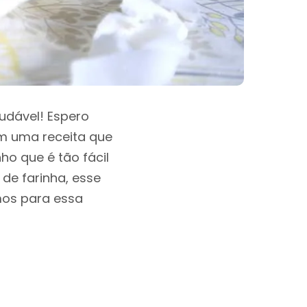
audável! Espero
m uma receita que
o que é tão fácil
 de farinha, esse
amos para essa