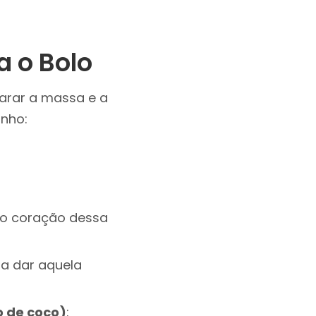
a o Bolo
parar a massa e a
inho:
 o coração dessa
ra dar aquela
o de coco)
: