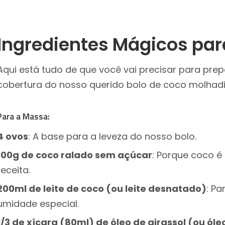
Ingredientes Mágicos par
Aqui está tudo de que você vai precisar para pre
cobertura do nosso querido bolo de coco molhad
Para a Massa:
4 ovos
: A base para a leveza do nosso bolo.
100g de coco ralado sem açúcar
: Porque coco é
receita.
200ml de leite de coco (ou leite desnatado)
: Pa
umidade especial.
1/3 de xícara (80ml) de óleo de girassol (ou óle