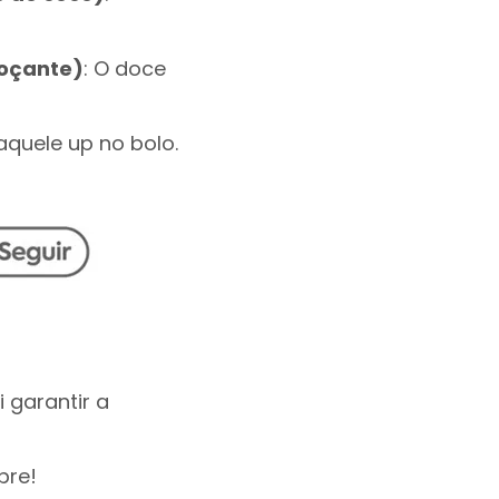
doçante)
: O doce
 aquele up no bolo.
i garantir a
pre!