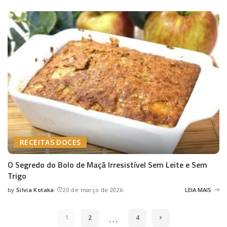
by
RECEITAS DOCES
O Segredo do Bolo de Maçã Irresistível Sem Leite e Sem
Trigo
by
Silvia Kotaka
20 de março de 2026
LEIA MAIS
Posted
by
…
1
2
4