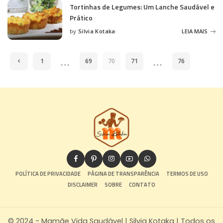
Tortinhas de Legumes: Um Lanche Saudável e
Prático
by
Silvia Kotaka
LEIA MAIS
Posted
by
…
…
1
69
70
71
76
POLÍTICA DE PRIVACIDADE
PÁGINA DE TRANSPARÊNCIA
TERMOS DE USO
DISCLAIMER
SOBRE
CONTATO
© 2024 - Mamãe Vida Saudável | Silvia Kotaka | Todos os